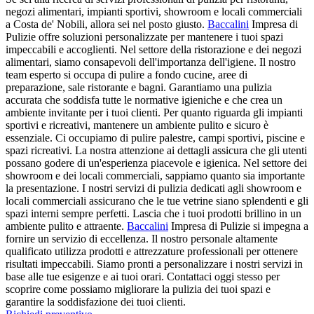
negozi alimentari, impianti sportivi, showroom e locali commerciali
a Costa de' Nobili, allora sei nel posto giusto.
Baccalini
Impresa di
Pulizie offre soluzioni personalizzate per mantenere i tuoi spazi
impeccabili e accoglienti. Nel settore della ristorazione e dei negozi
alimentari, siamo consapevoli dell'importanza dell'igiene. Il nostro
team esperto si occupa di pulire a fondo cucine, aree di
preparazione, sale ristorante e bagni. Garantiamo una pulizia
accurata che soddisfa tutte le normative igieniche e che crea un
ambiente invitante per i tuoi clienti. Per quanto riguarda gli impianti
sportivi e ricreativi, mantenere un ambiente pulito e sicuro è
essenziale. Ci occupiamo di pulire palestre, campi sportivi, piscine e
spazi ricreativi. La nostra attenzione ai dettagli assicura che gli utenti
possano godere di un'esperienza piacevole e igienica. Nel settore dei
showroom e dei locali commerciali, sappiamo quanto sia importante
la presentazione. I nostri servizi di pulizia dedicati agli showroom e
locali commerciali assicurano che le tue vetrine siano splendenti e gli
spazi interni sempre perfetti. Lascia che i tuoi prodotti brillino in un
ambiente pulito e attraente.
Baccalini
Impresa di Pulizie si impegna a
fornire un servizio di eccellenza. Il nostro personale altamente
qualificato utilizza prodotti e attrezzature professionali per ottenere
risultati impeccabili. Siamo pronti a personalizzare i nostri servizi in
base alle tue esigenze e ai tuoi orari. Contattaci oggi stesso per
scoprire come possiamo migliorare la pulizia dei tuoi spazi e
garantire la soddisfazione dei tuoi clienti.