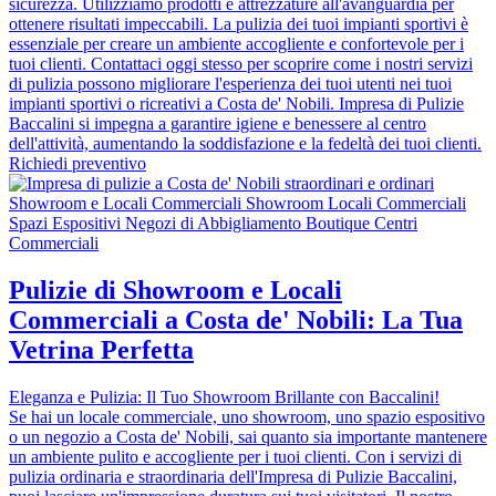
sicurezza. Utilizziamo prodotti e attrezzature all'avanguardia per
ottenere risultati impeccabili. La pulizia dei tuoi impianti sportivi è
essenziale per creare un ambiente accogliente e confortevole per i
tuoi clienti. Contattaci oggi stesso per scoprire come i nostri servizi
di pulizia possono migliorare l'esperienza dei tuoi utenti nei tuoi
impianti sportivi o ricreativi a Costa de' Nobili. Impresa di Pulizie
Baccalini si impegna a garantire igiene e benessere al centro
dell'attività, aumentando la soddisfazione e la fedeltà dei tuoi clienti.
Richiedi preventivo
Pulizie di Showroom e Locali
Commerciali a Costa de' Nobili: La Tua
Vetrina Perfetta
Eleganza e Pulizia: Il Tuo Showroom Brillante con Baccalini!
Se hai un locale commerciale, uno showroom, uno spazio espositivo
o un negozio a Costa de' Nobili, sai quanto sia importante mantenere
un ambiente pulito e accogliente per i tuoi clienti. Con i servizi di
pulizia ordinaria e straordinaria dell'Impresa di Pulizie Baccalini,