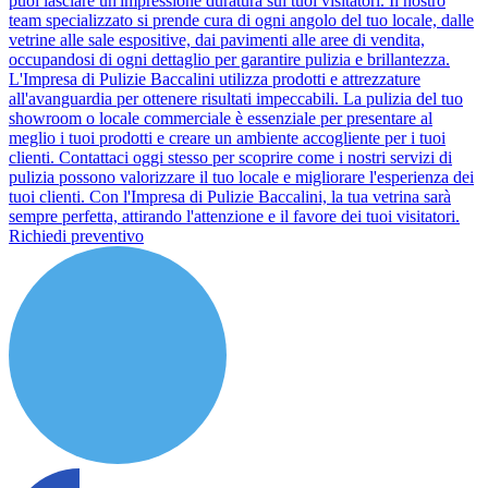
puoi lasciare un'impressione duratura sui tuoi visitatori. Il nostro
team specializzato si prende cura di ogni angolo del tuo locale, dalle
vetrine alle sale espositive, dai pavimenti alle aree di vendita,
occupandosi di ogni dettaglio per garantire pulizia e brillantezza.
L'Impresa di Pulizie Baccalini utilizza prodotti e attrezzature
all'avanguardia per ottenere risultati impeccabili. La pulizia del tuo
showroom o locale commerciale è essenziale per presentare al
meglio i tuoi prodotti e creare un ambiente accogliente per i tuoi
clienti. Contattaci oggi stesso per scoprire come i nostri servizi di
pulizia possono valorizzare il tuo locale e migliorare l'esperienza dei
tuoi clienti. Con l'Impresa di Pulizie Baccalini, la tua vetrina sarà
sempre perfetta, attirando l'attenzione e il favore dei tuoi visitatori.
Richiedi preventivo