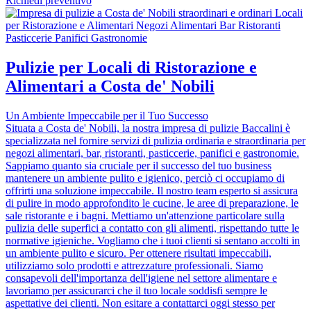
Richiedi preventivo
Pulizie per Locali di Ristorazione e
Alimentari a Costa de' Nobili
Un Ambiente Impeccabile per il Tuo Successo
Situata a Costa de' Nobili, la nostra impresa di pulizie Baccalini è
specializzata nel fornire servizi di pulizia ordinaria e straordinaria per
negozi alimentari, bar, ristoranti, pasticcerie, panifici e gastronomie.
Sappiamo quanto sia cruciale per il successo del tuo business
mantenere un ambiente pulito e igienico, perciò ci occupiamo di
offrirti una soluzione impeccabile. Il nostro team esperto si assicura
di pulire in modo approfondito le cucine, le aree di preparazione, le
sale ristorante e i bagni. Mettiamo un'attenzione particolare sulla
pulizia delle superfici a contatto con gli alimenti, rispettando tutte le
normative igieniche. Vogliamo che i tuoi clienti si sentano accolti in
un ambiente pulito e sicuro. Per ottenere risultati impeccabili,
utilizziamo solo prodotti e attrezzature professionali. Siamo
consapevoli dell'importanza dell'igiene nel settore alimentare e
lavoriamo per assicurarci che il tuo locale soddisfi sempre le
aspettative dei clienti. Non esitare a contattarci oggi stesso per