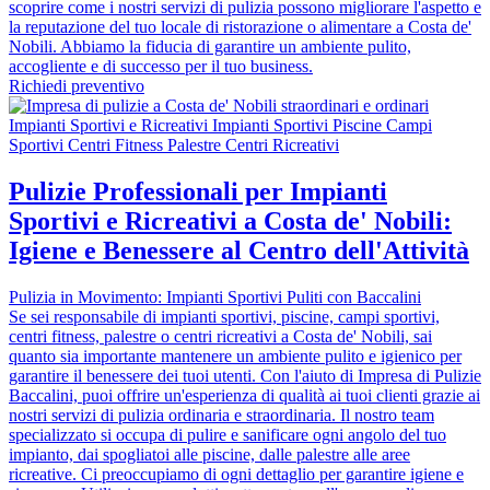
scoprire come i nostri servizi di pulizia possono migliorare l'aspetto e
la reputazione del tuo locale di ristorazione o alimentare a Costa de'
Nobili. Abbiamo la fiducia di garantire un ambiente pulito,
accogliente e di successo per il tuo business.
Richiedi preventivo
Pulizie Professionali per Impianti
Sportivi e Ricreativi a Costa de' Nobili:
Igiene e Benessere al Centro dell'Attività
Pulizia in Movimento: Impianti Sportivi Puliti con Baccalini
Se sei responsabile di impianti sportivi, piscine, campi sportivi,
centri fitness, palestre o centri ricreativi a Costa de' Nobili, sai
quanto sia importante mantenere un ambiente pulito e igienico per
garantire il benessere dei tuoi utenti. Con l'aiuto di Impresa di Pulizie
Baccalini, puoi offrire un'esperienza di qualità ai tuoi clienti grazie ai
nostri servizi di pulizia ordinaria e straordinaria. Il nostro team
specializzato si occupa di pulire e sanificare ogni angolo del tuo
impianto, dai spogliatoi alle piscine, dalle palestre alle aree
ricreative. Ci preoccupiamo di ogni dettaglio per garantire igiene e