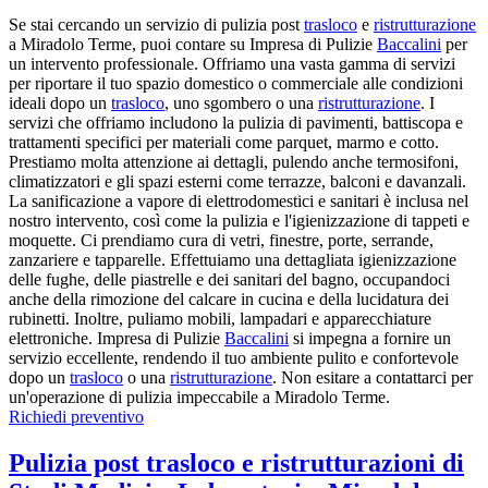
Se stai cercando un servizio di pulizia post
trasloco
e
ristrutturazione
a Miradolo Terme, puoi contare su Impresa di Pulizie
Baccalini
per
un intervento professionale. Offriamo una vasta gamma di servizi
per riportare il tuo spazio domestico o commerciale alle condizioni
ideali dopo un
trasloco
, uno sgombero o una
ristrutturazione
. I
servizi che offriamo includono la pulizia di pavimenti, battiscopa e
trattamenti specifici per materiali come parquet, marmo e cotto.
Prestiamo molta attenzione ai dettagli, pulendo anche termosifoni,
climatizzatori e gli spazi esterni come terrazze, balconi e davanzali.
La sanificazione a vapore di elettrodomestici e sanitari è inclusa nel
nostro intervento, così come la pulizia e l'igienizzazione di tappeti e
moquette. Ci prendiamo cura di vetri, finestre, porte, serrande,
zanzariere e tapparelle. Effettuiamo una dettagliata igienizzazione
delle fughe, delle piastrelle e dei sanitari del bagno, occupandoci
anche della rimozione del calcare in cucina e della lucidatura dei
rubinetti. Inoltre, puliamo mobili, lampadari e apparecchiature
elettroniche. Impresa di Pulizie
Baccalini
si impegna a fornire un
servizio eccellente, rendendo il tuo ambiente pulito e confortevole
dopo un
trasloco
o una
ristrutturazione
. Non esitare a contattarci per
un'operazione di pulizia impeccabile a Miradolo Terme.
Richiedi preventivo
Pulizia post trasloco e ristrutturazioni di