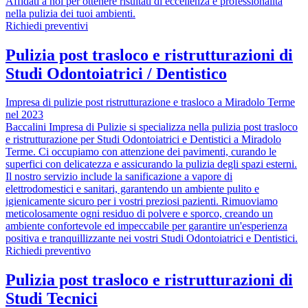
Affidati a noi per ottenere risultati di eccellenza e professionalità
nella pulizia dei tuoi ambienti.
Richiedi preventivi
Pulizia post trasloco e ristrutturazioni di
Studi Odontoiatrici / Dentistico
Impresa di pulizie post ristrutturazione e trasloco a Miradolo Terme
nel 2023
Baccalini Impresa di Pulizie si specializza nella pulizia post trasloco
e ristrutturazione per Studi Odontoiatrici e Dentistici a Miradolo
Terme. Ci occupiamo con attenzione dei pavimenti, curando le
superfici con delicatezza e assicurando la pulizia degli spazi esterni.
Il nostro servizio include la sanificazione a vapore di
elettrodomestici e sanitari, garantendo un ambiente pulito e
igienicamente sicuro per i vostri preziosi pazienti. Rimuoviamo
meticolosamente ogni residuo di polvere e sporco, creando un
ambiente confortevole ed impeccabile per garantire un'esperienza
positiva e tranquillizzante nei vostri Studi Odontoiatrici e Dentistici.
Richiedi preventivo
Pulizia post trasloco e ristrutturazioni di
Studi Tecnici