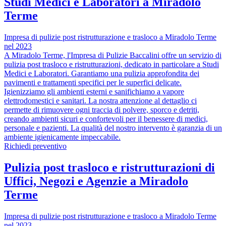
Studi Medici e Laboratori a Miradolo
Terme
Impresa di pulizie post ristrutturazione e trasloco a Miradolo Terme
nel 2023
A Miradolo Terme, l'Impresa di Pulizie Baccalini offre un servizio di
pulizia post trasloco e ristrutturazioni, dedicato in particolare a Studi
Medici e Laboratori. Garantiamo una pulizia approfondita dei
pavimenti e trattamenti specifici per le superfici delicate.
Igienizziamo gli ambienti esterni e sanifichiamo a vapore
elettrodomestici e sanitari. La nostra attenzione al dettaglio ci
permette di rimuovere ogni traccia di polvere, sporco e detriti,
creando ambienti sicuri e confortevoli per il benessere di medici,
personale e pazienti. La qualità del nostro intervento è garanzia di un
ambiente igienicamente impeccabile.
Richiedi preventivo
Pulizia post trasloco e ristrutturazioni di
Uffici, Negozi e Agenzie a Miradolo
Terme
Impresa di pulizie post ristrutturazione e trasloco a Miradolo Terme
nel 2023