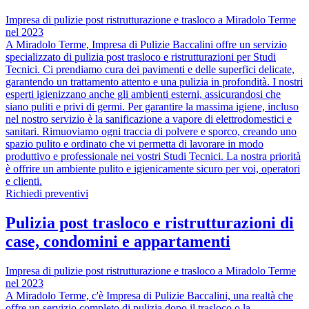
Impresa di pulizie post ristrutturazione e trasloco a Miradolo Terme
nel 2023
A Miradolo Terme, Impresa di Pulizie Baccalini offre un servizio
specializzato di pulizia post trasloco e ristrutturazioni per Studi
Tecnici. Ci prendiamo cura dei pavimenti e delle superfici delicate,
garantendo un trattamento attento e una pulizia in profondità. I nostri
esperti igienizzano anche gli ambienti esterni, assicurandosi che
siano puliti e privi di germi. Per garantire la massima igiene, incluso
nel nostro servizio è la sanificazione a vapore di elettrodomestici e
sanitari. Rimuoviamo ogni traccia di polvere e sporco, creando uno
spazio pulito e ordinato che vi permetta di lavorare in modo
produttivo e professionale nei vostri Studi Tecnici. La nostra priorità
è offrire un ambiente pulito e igienicamente sicuro per voi, operatori
e clienti.
Richiedi preventivi
Pulizia post trasloco e ristrutturazioni di
case, condomini e appartamenti
Impresa di pulizie post ristrutturazione e trasloco a Miradolo Terme
nel 2023
A Miradolo Terme, c'è Impresa di Pulizie Baccalini, una realtà che
offre un servizio completo di pulizia dopo il trasloco o la