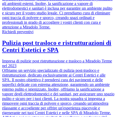
gli ambienti esterni. Inoltre, la sanificazione a vapore di
elettrodomestici e sanitari è inclusa per garantire un ambiente pulito
e sicuro per il vostro studio legale. Ci prendiamo cura di eliminare
ogni traccia di polvere e sporco, creando spazi ordinati e
professionali in grado di accogliere i vostri clienti con cura e
attenzione a Miradolo Terme.
Richiedi preventivi
Pulizia post trasloco e ristrutturazioni di
Centri Estetici e SPA
Impresa di pulizie post ristrutturazione e trasloco a Miradolo Terme
nel 2023
Offriamo un servizio specializzato di pulizia post-trasloco e
ristrutturazioni, dedicato esclusivamente ai Centri Estetici e alle
SPA. Il nostro obiettivo è prendersi cura dei pavimenti e delle
superfici delicate con estrema attenzione, garantendo un ambiente
esterno pulito e igienizzato. Inoltre, offriamo la sanificazione a
vapore degli elettrodomestici e dei sanitari, per assicurare uno spazio
pulito e sicuro per i tuoi clienti. La nostra squadra si impegna a
rimuovere ogni traccia di polvere e sporco, creando un'atmosfera
rilassante e accogliente per offrire un'esperienza piacevole e
rigenerante nei tuoi Centri Estetici e nelle SPA di Miradolo Terme.