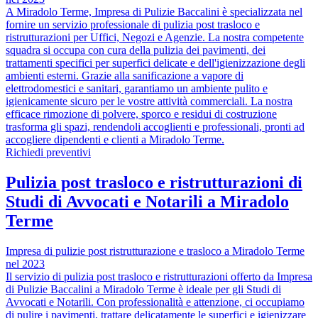
A Miradolo Terme, Impresa di Pulizie Baccalini è specializzata nel
fornire un servizio professionale di pulizia post trasloco e
ristrutturazioni per Uffici, Negozi e Agenzie. La nostra competente
squadra si occupa con cura della pulizia dei pavimenti, dei
trattamenti specifici per superfici delicate e dell'igienizzazione degli
ambienti esterni. Grazie alla sanificazione a vapore di
elettrodomestici e sanitari, garantiamo un ambiente pulito e
igienicamente sicuro per le vostre attività commerciali. La nostra
efficace rimozione di polvere, sporco e residui di costruzione
trasforma gli spazi, rendendoli accoglienti e professionali, pronti ad
accogliere dipendenti e clienti a Miradolo Terme.
Richiedi preventivi
Pulizia post trasloco e ristrutturazioni di
Studi di Avvocati e Notarili a Miradolo
Terme
Impresa di pulizie post ristrutturazione e trasloco a Miradolo Terme
nel 2023
Il servizio di pulizia post trasloco e ristrutturazioni offerto da Impresa
di Pulizie Baccalini a Miradolo Terme è ideale per gli Studi di
Avvocati e Notarili. Con professionalità e attenzione, ci occupiamo
di pulire i pavimenti, trattare delicatamente le superfici e igienizzare