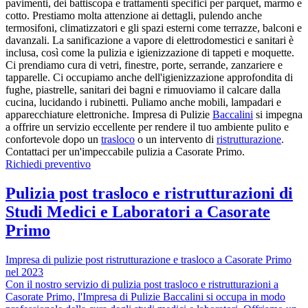
pavimenti, dei battiscopa e trattamenti specifici per parquet, marmo e
cotto. Prestiamo molta attenzione ai dettagli, pulendo anche
termosifoni, climatizzatori e gli spazi esterni come terrazze, balconi e
davanzali. La sanificazione a vapore di elettrodomestici e sanitari è
inclusa, così come la pulizia e igienizzazione di tappeti e moquette.
Ci prendiamo cura di vetri, finestre, porte, serrande, zanzariere e
tapparelle. Ci occupiamo anche dell'igienizzazione approfondita di
fughe, piastrelle, sanitari dei bagni e rimuoviamo il calcare dalla
cucina, lucidando i rubinetti. Puliamo anche mobili, lampadari e
apparecchiature elettroniche. Impresa di Pulizie
Baccalini
si impegna
a offrire un servizio eccellente per rendere il tuo ambiente pulito e
confortevole dopo un
trasloco
o un intervento di
ristrutturazione
.
Contattaci per un'impeccabile pulizia a Casorate Primo.
Richiedi preventivo
Pulizia post trasloco e ristrutturazioni di
Studi Medici e Laboratori a Casorate
Primo
Impresa di pulizie post ristrutturazione e trasloco a Casorate Primo
nel 2023
Con il nostro servizio di pulizia post trasloco e ristrutturazioni a
Casorate Primo, l'Impresa di Pulizie Baccalini si occupa in modo