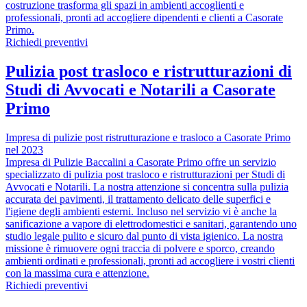
costruzione trasforma gli spazi in ambienti accoglienti e
professionali, pronti ad accogliere dipendenti e clienti a Casorate
Primo.
Richiedi preventivi
Pulizia post trasloco e ristrutturazioni di
Studi di Avvocati e Notarili a Casorate
Primo
Impresa di pulizie post ristrutturazione e trasloco a Casorate Primo
nel 2023
Impresa di Pulizie Baccalini a Casorate Primo offre un servizio
specializzato di pulizia post trasloco e ristrutturazioni per Studi di
Avvocati e Notarili. La nostra attenzione si concentra sulla pulizia
accurata dei pavimenti, il trattamento delicato delle superfici e
l'igiene degli ambienti esterni. Incluso nel servizio vi è anche la
sanificazione a vapore di elettrodomestici e sanitari, garantendo uno
studio legale pulito e sicuro dal punto di vista igienico. La nostra
missione è rimuovere ogni traccia di polvere e sporco, creando
ambienti ordinati e professionali, pronti ad accogliere i vostri clienti
con la massima cura e attenzione.
Richiedi preventivi