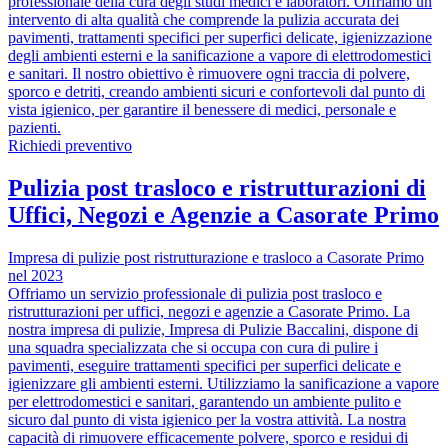
professionale della cura degli studi medici e laboratori. Offriamo un
intervento di alta qualità che comprende la pulizia accurata dei
pavimenti, trattamenti specifici per superfici delicate, igienizzazione
degli ambienti esterni e la sanificazione a vapore di elettrodomestici
e sanitari. Il nostro obiettivo è rimuovere ogni traccia di polvere,
sporco e detriti, creando ambienti sicuri e confortevoli dal punto di
vista igienico, per garantire il benessere di medici, personale e
pazienti.
Richiedi preventivo
Pulizia post trasloco e ristrutturazioni di
Uffici, Negozi e Agenzie a Casorate Primo
Impresa di pulizie post ristrutturazione e trasloco a Casorate Primo
nel 2023
Offriamo un servizio professionale di pulizia post trasloco e
ristrutturazioni per uffici, negozi e agenzie a Casorate Primo. La
nostra impresa di pulizie, Impresa di Pulizie Baccalini, dispone di
una squadra specializzata che si occupa con cura di pulire i
pavimenti, eseguire trattamenti specifici per superfici delicate e
igienizzare gli ambienti esterni. Utilizziamo la sanificazione a vapore
per elettrodomestici e sanitari, garantendo un ambiente pulito e
sicuro dal punto di vista igienico per la vostra attività. La nostra
capacità di rimuovere efficacemente polvere, sporco e residui di