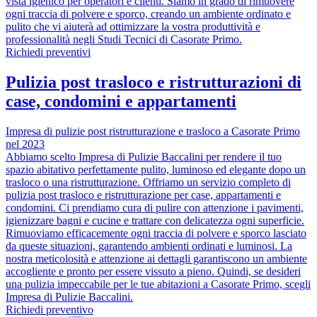
vista igienico per operatori e clienti. Siamo in grado di rimuovere
ogni traccia di polvere e sporco, creando un ambiente ordinato e
pulito che vi aiuterà ad ottimizzare la vostra produttività e
professionalità negli Studi Tecnici di Casorate Primo.
Richiedi preventivi
Pulizia post trasloco e ristrutturazioni di
case, condomini e appartamenti
Impresa di pulizie post ristrutturazione e trasloco a Casorate Primo
nel 2023
Abbiamo scelto Impresa di Pulizie Baccalini per rendere il tuo
spazio abitativo perfettamente pulito, luminoso ed elegante dopo un
trasloco o una ristrutturazione. Offriamo un servizio completo di
pulizia post trasloco e ristrutturazione per case, appartamenti e
condomini. Ci prendiamo cura di pulire con attenzione i pavimenti,
igienizzare bagni e cucine e trattare con delicatezza ogni superficie.
Rimuoviamo efficacemente ogni traccia di polvere e sporco lasciato
da queste situazioni, garantendo ambienti ordinati e luminosi. La
nostra meticolosità e attenzione ai dettagli garantiscono un ambiente
accogliente e pronto per essere vissuto a pieno. Quindi, se desideri
una pulizia impeccabile per le tue abitazioni a Casorate Primo, scegli
Impresa di Pulizie Baccalini.
Richiedi preventivo