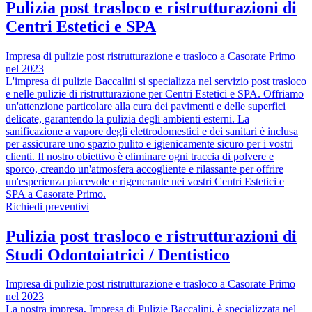
Pulizia post trasloco e ristrutturazioni di
Centri Estetici e SPA
Impresa di pulizie post ristrutturazione e trasloco a Casorate Primo
nel 2023
L'impresa di pulizie Baccalini si specializza nel servizio post trasloco
e nelle pulizie di ristrutturazione per Centri Estetici e SPA. Offriamo
un'attenzione particolare alla cura dei pavimenti e delle superfici
delicate, garantendo la pulizia degli ambienti esterni. La
sanificazione a vapore degli elettrodomestici e dei sanitari è inclusa
per assicurare uno spazio pulito e igienicamente sicuro per i vostri
clienti. Il nostro obiettivo è eliminare ogni traccia di polvere e
sporco, creando un'atmosfera accogliente e rilassante per offrire
un'esperienza piacevole e rigenerante nei vostri Centri Estetici e
SPA a Casorate Primo.
Richiedi preventivi
Pulizia post trasloco e ristrutturazioni di
Studi Odontoiatrici / Dentistico
Impresa di pulizie post ristrutturazione e trasloco a Casorate Primo
nel 2023
La nostra impresa, Impresa di Pulizie Baccalini, è specializzata nel