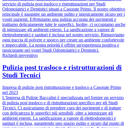
servizio di pulizia post trasloco e ristrutturazioni per Studi
Odontoiatrici e Dentistici situati a Casorate Primo. Il nostro obiettivo
principale è garantire un ambiente pulito e igienicamente sicuro per i
vostri pazienti. Effettuiamo una pulizia accurata dei pavimenti e
trattiamo delicatamente tutte le superfici. Inoltre, ci occupiamo anche
di igienizzare gli ambienti esterni. La sanificazione a vapore di
elettrodomestici e sanitari è inclusa nel nostro servizio. Rimuoviamo
ogni traccia di polvere e sporco per creare un ambiente confortevole
e impeccabile. La nostra priorità è offrire un'esperienza positiva e
rassicurante nei vostri Studi Odontoiatrici e Dentistici.
Richiedi preventivo
Pulizia post trasloco e ristrutturazioni di
Studi Tecnici
Impresa di pulizie post ristrutturazione e trasloco a Casorate Primo
nel 2023
L'Impresa di Pulizie Baccalini è specializzata nel fornire un servizio
di pulizia post trasloco e di ristrutturazioni specifico per gli Studi
Tecnici. Ci assicuriamo di prendere cura dei pavimenti e di trattare
con delicatezza le superfici più sensibili, oltre a igienizzare gli
ambienti esterni. La sanificazione a vapore di elettrodomestici e
sanitari è inclusa, garantendo uno spazio pulito e sicuro dal punto di