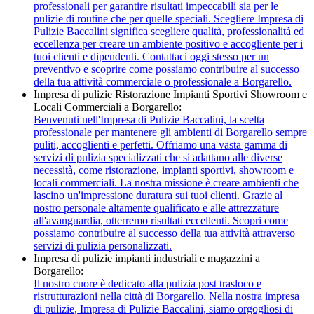
professionali per garantire risultati impeccabili sia per le
pulizie di routine che per quelle speciali. Scegliere Impresa di
Pulizie Baccalini significa scegliere qualità, professionalità ed
eccellenza per creare un ambiente positivo e accogliente per i
tuoi clienti e dipendenti. Contattaci oggi stesso per un
preventivo e scoprire come possiamo contribuire al successo
della tua attività commerciale o professionale a Borgarello.
Impresa di pulizie Ristorazione Impianti Sportivi Showroom e
Locali Commerciali a Borgarello:
Benvenuti nell'Impresa di Pulizie Baccalini, la scelta
professionale per mantenere gli ambienti di Borgarello sempre
puliti, accoglienti e perfetti. Offriamo una vasta gamma di
servizi di pulizia specializzati che si adattano alle diverse
necessità, come ristorazione, impianti sportivi, showroom e
locali commerciali. La nostra missione è creare ambienti che
lascino un'impressione duratura sui tuoi clienti. Grazie al
nostro personale altamente qualificato e alle attrezzature
all'avanguardia, otterremo risultati eccellenti. Scopri come
possiamo contribuire al successo della tua attività attraverso
servizi di pulizia personalizzati.
Impresa di pulizie impianti industriali e magazzini a
Borgarello:
Il nostro cuore è dedicato alla pulizia post trasloco e
ristrutturazioni nella città di Borgarello. Nella nostra impresa
di pulizie, Impresa di Pulizie Baccalini, siamo orgogliosi di