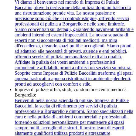
Vi diamo il benvenuto nel mondo di Impresa di Pulizie
Baccalini, dove la perfezione della pulizia dopo un trasloco o
una ristrutturazione prende vita. La nostra passione e
precisione sono ciò che ci contraddistingue, offrendo servizi
professionali di pulizia a Borgarello e nelle zone limitrofe.
Siamo concentrati sui dettagli, garantendo pavimenti brillanti e
ambienti interni ed esterni impeccabili. La nostra squadra di
esperti non si accontenta di risultati mediocri, ma mira
all'eccellenza, creando spazi puliti e accoglienti. Siamo pronti
ad adattarci alle necessità di privati, aziende e enti pubblici,
offrendo servizi di pulizia personalizzati e di alta qualità.
Affidate la pulizia dei vostri ambienti a professionisti
competenti e affidabili, pronti a offrirvi un servizio su misura.
Scoprite come Impresa di Pulizie Baccalini trasforma gli spazi
appena traslocati o appena ristrutturati in ambienti splendenti,
pronti ad accogliervi con comfort e stile.
Impresa di pulizie uffici, studi, condomini e centri medici a
Borgarello:
Benvenuti nella nostra azienda di pulizie, Impresa di Pulizie
Baccalini, la scelta di riferimento per servizi di pulizia
professionale a Borgarello e dintorni. Siamo specializzati nella
cura e nella pulizia di ambienti commerciali e professionali,
fornendo soluzioni personalizzate per mantenere gli spazi
sempre puliti, accoglienti e sicuri. Il nostro team di esperti
altamente qualificati utilizza prodotti e attrezzature