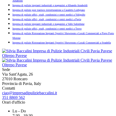
Arnaboldi
Impresa di pulizie impianti industriali e magazzini a Albaredo Arnaboldi
Impresa di pulizie post trasloco ristrutturazione a Casaletto Lodigiano
Impresa di pulizie uffici, studi, condomini e centri medici a Vidigulfo
Impresa di pulizie uffici, studi, condomini e centri medici a Pavia
Impresa di pulizie impianti industriali e magazzini a Valle Salimbene
Impresa di pulizie uffici, studi, condomini e centri medici a Trovo
Impresa di pulizie Ristorazione Impianti Sportivi Showroom e Locali Commerciali a Pieve Porto
Morone
Impresa di pulizie Ristorazione Impianti Sportivi Showroom e Locali Commerciali a Stradella
Sede
Via Sant'Agata, 26
27010 Roncaro
Provincia di Pavia, Italy
Contatti
ciao@impresadipuliziebaccalini.it
351 8869 562
Orari d'ufficio
Lu – Do
7:30 – 19:30