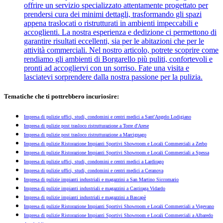
offrire un servizio specializzato attentamente progettato per
prendersi cura dei minimi dettagli, trasformando gli spazi
appena traslocati o ristrutturati in ambienti impeccabili e
accoglienti. La nostra esperienza e dedizione ci permettono di
garantire risultati eccellenti, sia per le abitazioni che per le
attività commerciali. Nel nostro articolo, potrete scoprire come
rendiamo gli ambienti di Borgarello più puliti, confortevoli e
pronti ad accogliervi con un sorriso. Fate una visita e
lasciatevi sorprendere dalla nostra passione per la pulizia.
Tematiche che ti pottrebbero incuriosire:
Impresa di pulizie uffici, studi, condomini e centri medici a Sant'Angelo Lodigiano
Impresa di pulizie post trasloco ristrutturazione a Torre d'Arese
Impresa di pulizie post trasloco ristrutturazione a Marcignago
Impresa di pulizie Ristorazione Impianti Sportivi Showroom e Locali Commerciali a Zerbo
Impresa di pulizie Ristorazione Impianti Sportivi Showroom e Locali Commerciali a Spessa
Impresa di pulizie uffici, studi, condomini e centri medici a Lardirago
Impresa di pulizie uffici, studi, condomini e centri medici a Ceranova
Impresa di pulizie impianti industriali e magazzini a San Martino Siccomario
Impresa di pulizie impianti industriali e magazzini a Castiraga Vidardo
Impresa di pulizie impianti industriali e magazzini a Bascapè
Impresa di pulizie Ristorazione Impianti Sportivi Showroom e Locali Commerciali a Vigevano
Impresa di pulizie Ristorazione Impianti Sportivi Showroom e Locali Commerciali a Albaredo