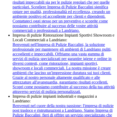
risultati impeccabili sia per le pulizie regolari che per quelle
particolari. Scegliere Impresa di Pulizie Baccalini significa
optare per qualità, professionalità ed eccellenza, creando un
ambiente positivo ed accogliente per clienti e dipendenti.
Contattateci oggi stesso per un preventivo e scoprite come
possiamo contribuire al successo delle vostre attività
commerciali o professionali a Landriano.
Impresa di pulizie Ristorazione Impianti Sportivi Showroom e
Locali Commerciali a Landriano:
Benvenuti nell'Impresa di Pulizie Baccalini, la soluzione
professionale per mantenere gli ambienti di Landriano puliti,
accoglienti e impeccabili. Offriamo una vasta gamma di
servizi di pulizia specializzati per garantire igiene e ordine in
diversi contesti, come ristorazione, impianti sportivi,
showroom e locali commerciali. La nostra missione è creare
ambienti che lascino un'impressione duratura sui tuoi clienti.
Grazie al nostro personale altamente qualificato e alle
attrezzature all'avanguardia, garantiamo risultati eccellenti.
Scopri come possiamo contribuire al successo della tua attività
attraverso servizi di pulizia personalizzati.
Impresa di pulizie impianti industriali e magazzini a
Landriano:
Benvenuti nel cuore della nostra passione: l'impresa di pulizie
post trasloco e ristrutturazioni a Landriano. Siamo Impresa di
Pulizie Baccalini, fieri di offrire un servizio specializzato che