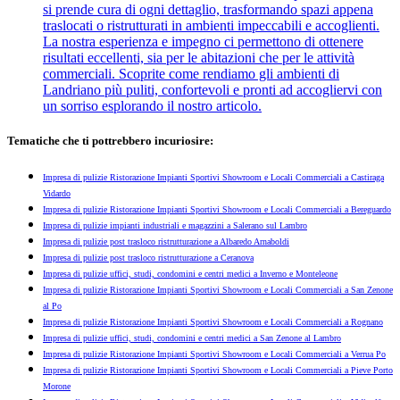
si prende cura di ogni dettaglio, trasformando spazi appena
traslocati o ristrutturati in ambienti impeccabili e accoglienti.
La nostra esperienza e impegno ci permettono di ottenere
risultati eccellenti, sia per le abitazioni che per le attività
commerciali. Scoprite come rendiamo gli ambienti di
Landriano più puliti, confortevoli e pronti ad accogliervi con
un sorriso esplorando il nostro articolo.
Tematiche che ti pottrebbero incuriosire:
Impresa di pulizie Ristorazione Impianti Sportivi Showroom e Locali Commerciali a Castiraga
Vidardo
Impresa di pulizie Ristorazione Impianti Sportivi Showroom e Locali Commerciali a Bereguardo
Impresa di pulizie impianti industriali e magazzini a Salerano sul Lambro
Impresa di pulizie post trasloco ristrutturazione a Albaredo Arnaboldi
Impresa di pulizie post trasloco ristrutturazione a Ceranova
Impresa di pulizie uffici, studi, condomini e centri medici a Inverno e Monteleone
Impresa di pulizie Ristorazione Impianti Sportivi Showroom e Locali Commerciali a San Zenone
al Po
Impresa di pulizie Ristorazione Impianti Sportivi Showroom e Locali Commerciali a Rognano
Impresa di pulizie uffici, studi, condomini e centri medici a San Zenone al Lambro
Impresa di pulizie Ristorazione Impianti Sportivi Showroom e Locali Commerciali a Verrua Po
Impresa di pulizie Ristorazione Impianti Sportivi Showroom e Locali Commerciali a Pieve Porto
Morone