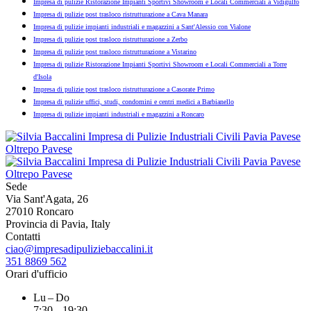
Impresa di pulizie Ristorazione Impianti Sportivi Showroom e Locali Commerciali a Vidigulfo
Impresa di pulizie post trasloco ristrutturazione a Cava Manara
Impresa di pulizie impianti industriali e magazzini a Sant'Alessio con Vialone
Impresa di pulizie post trasloco ristrutturazione a Zerbo
Impresa di pulizie post trasloco ristrutturazione a Vistarino
Impresa di pulizie Ristorazione Impianti Sportivi Showroom e Locali Commerciali a Torre
d'Isola
Impresa di pulizie post trasloco ristrutturazione a Casorate Primo
Impresa di pulizie uffici, studi, condomini e centri medici a Barbianello
Impresa di pulizie impianti industriali e magazzini a Roncaro
Sede
Via Sant'Agata, 26
27010 Roncaro
Provincia di Pavia, Italy
Contatti
ciao@impresadipuliziebaccalini.it
351 8869 562
Orari d'ufficio
Lu – Do
7:30 – 19:30