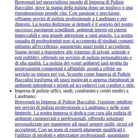
Benvenuti nel meraviglioso mondo di Impresa di Pulizie
Baccalini, dove la magia della pulizia dopo un trasloco o una
ristrutturazione prende vita. Con passione e precisione,
offriamo servizi di pulizia professionale a Landriano e nei
dintorni. La nostra dedizione ai dettagli è il segreto del nostro
successo: pavimenti scintillanti, ambienti interni ed esterni
impeccabili e una grande attenzione a ogni angolo. La nostra
squadra di professionisti non si accontenta di risultati comuni:
miriamo all'eccellenza, garantendo spazi puliti e accoglienti.
Siamo pronti a rispondere alle esigenze di privati, aziende e
enti pubblici, offrendo un servizio di pulizia personalizzato e
di alta qualità. La pulizia dei vostri ambienti sarà gestita da
professionisti competenti e affidabili, pronti a offrire un
servizio su misura per voi. Scoprite come Impresa di Pulizie
Baccalini trasforma gli spazi traslocati o appena ristrutturati in
ambienti splendenti e pronti ad accogliervi con comfort e stile.
Impresa di pulizie uffici, studi, condomini e centri medici a
Landriano:
Benvenuti in Impresa di Pulizie Baccalini, l'opzione migliore
per servizi di pulizia professionale a Landriano e nelle zone
limitrofe. La nostra impresa si dedica con cura alla pulizia di
ambienti commerciali e professionali, offrendo soluzioni
personalizzate per mantenere gli spazi sempre puliti, sicuri ed
accoglienti. Con un team di esperti altamente qualificati e
l'utilizzo di prodotti e attrezzature professionali, garantiamo